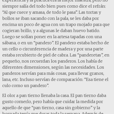
experiencia y la práctica era la mejor maestra, pero no
siempre salía del todo bien pues como dice el refrán:
“Al que cuece y amasa, de todo le pasa”. Las tortas y
bollos se iban sacando con la pala, se les daba por
encima un poco de agua con un trapo mojado para que
cogieran brillo, y a algunas le daban huevo batido.
Luego se solían poner en la artesa tapadas con una
sábana, o en un “pandero”. El pandero estaba hecho de
un cello o circunferencia de madera y por una parte
estaba recubierto de piel de cabra. Las “panderetas”, en
pequeño, nos recuerdan los panderos. Los había de
diferentes dimensiones, según las necesidades. Los
panderos servían para más cosas, para llevar granos,
lana, etc. Incluso servían de comparación: “Esa tiene el
culo como un pandero”.
El olor a pan tierno llenaba la casa. El pan tierno daba
gusto comerlo, pero había que cuidar la medida por
aquello de que “pan tierno, casa sin gobierno” y la
hornada tenía que durar toda la semana. Además de